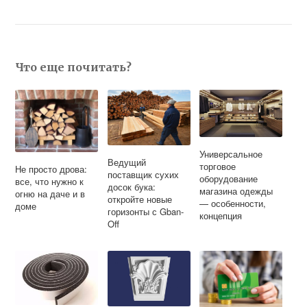
Что еще почитать?
Универсальное
Ведущий
торговое
Не просто дрова:
поставщик сухих
оборудование
все, что нужно к
досок бука:
магазина одежды
огню на даче и в
откройте новые
— особенности,
доме
горизонты с Gban-
концепция
Off