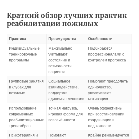
Краткий обзор лучших практик
реабилитации пожилых
Практика
Преимущества
Особенности
Индивидуальные
Максимально
Подбираются
тренировочные
учитывают
профессионалами с
программы
состояние и
контролем прогресса
возможности
пациента
Групповые занятия
Социальное
Помогают преодолеть
в клубах для
взаимодействие,
одиночество,
пожилых
поддержка
увеличивают
единомышленников
мотивацию
Использование
Точная нагрузка,
Очень эффективны
современных
игровая форма для
при восстановлении
реабилитационных
вовлечённости
координации и
тренажёров
подвижности
Психотерапия и
Помогают
Крайне рекомендуется