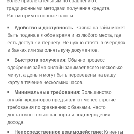
более привлекательным по сравнению с
традиционными методами получения кредита.
Рассмотрим основные плюсы:
Удобство и доступность
: Заявка на займ может
быть подана в любое время и из любого места, где
есть доступ к интернету. Не нужно стоять в очередях
в банках или заполнять кучу документов.
Быстрота получения
: Обычно процесс
одобрения займа онлайн занимает всего несколько
минут, а деньги могут быть переведены на вашу
карту в течение нескольких часов.
Минимальные требования
: Большинство
онлайн-кредиторов предъявляют менее строгие
требования по сравнению с банками. Часто
достаточно только паспорта и подтверждения
дохода.
Непосредственное взаимодействие
: Клиенты