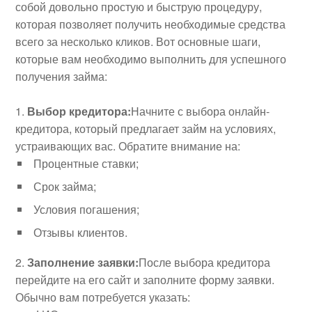
собой довольно простую и быструю процедуру,
которая позволяет получить необходимые средства
всего за несколько кликов. Вот основные шаги,
которые вам необходимо выполнить для успешного
получения займа:
Выбор кредитора:
Начните с выбора онлайн-
кредитора, который предлагает займ на условиях,
устраивающих вас. Обратите внимание на:
Процентные ставки;
Срок займа;
Условия погашения;
Отзывы клиентов.
Заполнение заявки:
После выбора кредитора
перейдите на его сайт и заполните форму заявки.
Обычно вам потребуется указать: