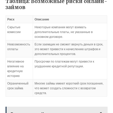
Таблица: Возможные риски онлайн-
займов
Риск
Описание
Скрытые
Некоторые компании могут взимать
комиссии
дополнительные платы, не указанные в
основном договоре.
Невозможность
Если заемщик не сможет вернуть деньги в срок,
оплаты
это может привести к начислению штрафов и
дополнительных процентов.
Негативное
Просрочки по платежам могут привести к
влияние на
ухудшению кредитной репутации.
кредитную
историю
Ограниченный
Многие займы имеют короткий срок погашения,
срок займа
что может создать сложности с возвратом
средств.