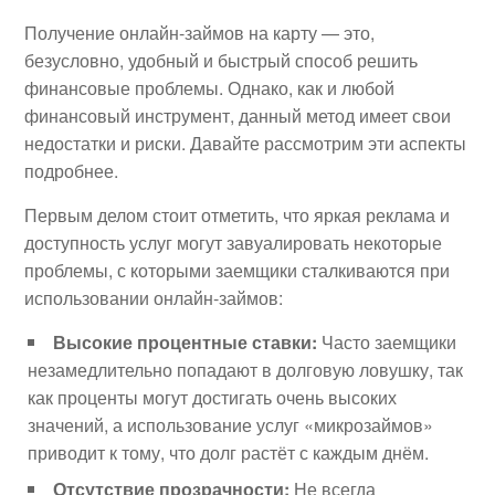
Получение онлайн-займов на карту — это,
безусловно, удобный и быстрый способ решить
финансовые проблемы. Однако, как и любой
финансовый инструмент, данный метод имеет свои
недостатки и риски. Давайте рассмотрим эти аспекты
подробнее.
Первым делом стоит отметить, что яркая реклама и
доступность услуг могут завуалировать некоторые
проблемы, с которыми заемщики сталкиваются при
использовании онлайн-займов:
Высокие процентные ставки:
Часто заемщики
незамедлительно попадают в долговую ловушку, так
как проценты могут достигать очень высоких
значений, а использование услуг «микрозаймов»
приводит к тому, что долг растёт с каждым днём.
Отсутствие прозрачности:
Не всегда