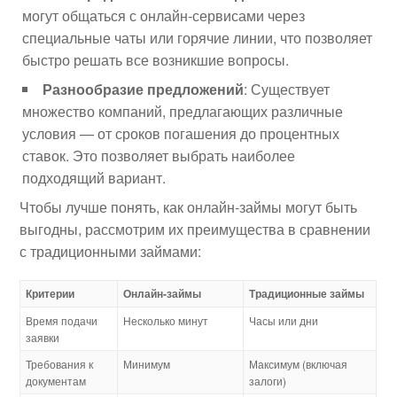
могут общаться с онлайн-сервисами через
специальные чаты или горячие линии, что позволяет
быстро решать все возникшие вопросы.
Разнообразие предложений
: Существует
множество компаний, предлагающих различные
условия — от сроков погашения до процентных
ставок. Это позволяет выбрать наиболее
подходящий вариант.
Чтобы лучше понять, как онлайн-займы могут быть
выгодны, рассмотрим их преимущества в сравнении
с традиционными займами:
Критерии
Онлайн-займы
Традиционные займы
Время подачи
Несколько минут
Часы или дни
заявки
Требования к
Минимум
Максимум (включая
документам
залоги)