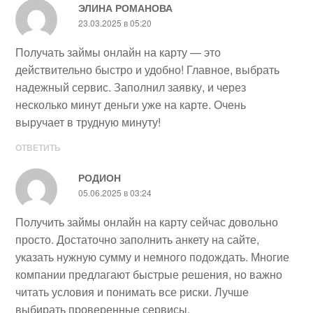
ЭЛИНА РОМАНОВА
23.03.2025 в 05:20
Получать займы онлайн на карту — это
действительно быстро и удобно! Главное, выбрать
надежный сервис. Заполнил заявку, и через
несколько минут деньги уже на карте. Очень
выручает в трудную минуту!
ОТВЕТИТЬ
РОДИОН
05.06.2025 в 03:24
Получить займы онлайн на карту сейчас довольно
просто. Достаточно заполнить анкету на сайте,
указать нужную сумму и немного подождать. Многие
компании предлагают быстрые решения, но важно
читать условия и понимать все риски. Лучше
выбирать проверенные сервисы.