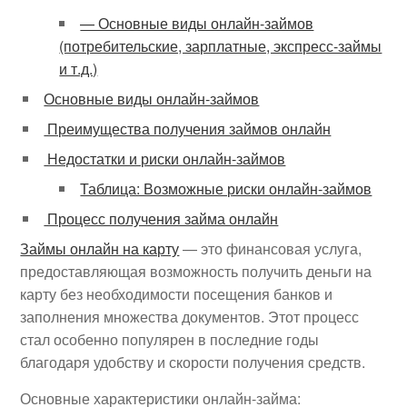
— Основные виды онлайн-займов
(потребительские, зарплатные, экспресс-займы
и т.д.)
Основные виды онлайн-займов
Преимущества получения займов онлайн
Недостатки и риски онлайн-займов
Таблица: Возможные риски онлайн-займов
Процесс получения займа онлайн
Займы онлайн на карту
— это финансовая услуга,
предоставляющая возможность получить деньги на
карту без необходимости посещения банков и
заполнения множества документов. Этот процесс
стал особенно популярен в последние годы
благодаря удобству и скорости получения средств.
Основные характеристики онлайн-займа: