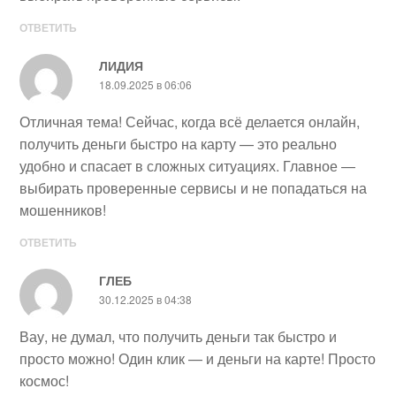
ОТВЕТИТЬ
ЛИДИЯ
18.09.2025 в 06:06
Отличная тема! Сейчас, когда всё делается онлайн,
получить деньги быстро на карту — это реально
удобно и спасает в сложных ситуациях. Главное —
выбирать проверенные сервисы и не попадаться на
мошенников!
ОТВЕТИТЬ
ГЛЕБ
30.12.2025 в 04:38
Вау, не думал, что получить деньги так быстро и
просто можно! Один клик — и деньги на карте! Просто
космос!