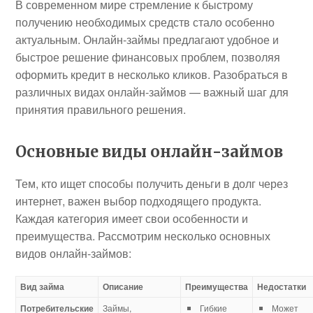
В современном мире стремление к быстрому
получению необходимых средств стало особенно
актуальным. Онлайн-займы предлагают удобное и
быстрое решение финансовых проблем, позволяя
оформить кредит в несколько кликов. Разобраться в
различных видах онлайн-займов — важный шаг для
принятия правильного решения.
Основные виды онлайн-займов
Тем, кто ищет способы получить деньги в долг через
интернет, важен выбор подходящего продукта.
Каждая категория имеет свои особенности и
преимущества. Рассмотрим несколько основных
видов онлайн-займов:
Вид займа
Описание
Преимущества
Недостатки
Потребительские
Займы,
Гибкие
Может